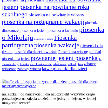
jesieni
piosenka na powitanie roku
szkolnego
piosenka na powitanie wiosny
piosenka na pożegnanie wakacji
piosenka o
piosenka
dinozaurze
piosenka o jesieni
piosenka o kwietniu
o Mikołaju
Piosenka
piosenka o żabce
patriotyczna
piosenka wakacje
piosenki dla
dzieci
piosenki dla dzieci o wiośnie
Piosenki na wiosnę
podkład
powitanie jesieni piosenka
piosenka na jesień
To
zabawy
dinozaur duży piosenka
wlazł kotek podkład
wlazł kotek podkład piano
łatwe piosenki dla dzieci
wiosenne
zabawy wiosna
nuTeczka :: od nauczycieli i dla nauczycieli! Wszystko czego
potrzebujesz na zajęcia z dziećmi w jednym miejscu, w jednej
muzycznej teczce!