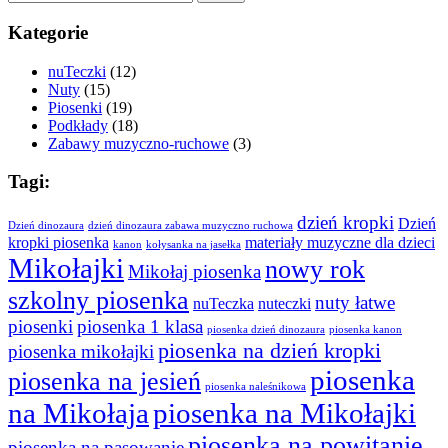
Kategorie
nuTeczki
(12)
Nuty
(15)
Piosenki
(19)
Podkłady
(18)
Zabawy muzyczno-ruchowe
(3)
Tagi:
dzień kropki
Dzień
Dzień dinozaura
dzień dinozaura zabawa muzyczno ruchowa
kropki piosenka
materiały muzyczne dla dzieci
kanon
kołysanka na jasełka
Mikołajki
nowy rok
Mikołaj piosenka
szkolny piosenka
nuty łatwe
nuTeczka
nuteczki
piosenki
piosenka 1 klasa
piosenka dzień dinozaura
piosenka kanon
piosenka na dzień kropki
piosenka mikołajki
piosenka
piosenka na jesień
piosenka naleśnikowa
na Mikołaja
piosenka na Mikołajki
piosenka na powitanie
piosenka na pasowanie