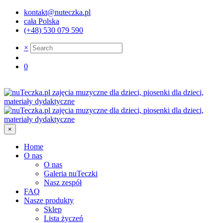
kontakt@nuteczka.pl
cała Polska
(+48) 530 079 590
×
0
×
Home
O nas
O nas
Galeria nuTeczki
Nasz zespół
FAQ
Nasze produkty
Sklep
Lista życzeń