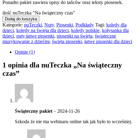
Ponadto pakiet zawiera opisy do tańców oraz teksty piosenek.
ilość nuTeczka "Na świąteczny czas"
Dodaj do koszyka
Kategorie:
nuTeczki
,
Nuty
,
Piosenki
,
Podkłady
Tagi:
kolędy dla
dzieci
,
kolędy na święta dla dzieci
,
kolędy polskie
,
kołysanka dla
dzieci
,
nuty łatwe piosenki
,
piosenki na święta
,
świąteczne
muzykowanie z dziećmi
,
święta piosenki
,
łatwe piosenki dla dzieci
Opinie (1)
1 opinia dla
nuTeczka „Na świąteczny
czas”
Świąteczny pakiet
–
2024-11-26
Szkoda że nie ma webinaru online tak jak było to wcześniej.