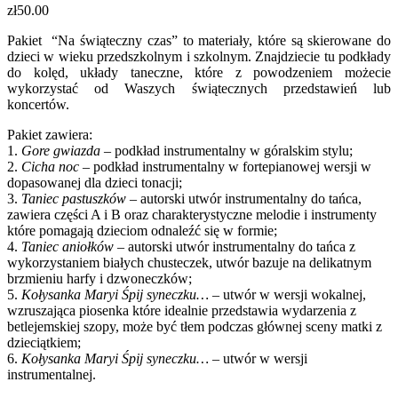
zł
50.00
Pakiet “Na świąteczny czas” to materiały, które są skierowane do
dzieci w wieku przedszkolnym i szkolnym. Znajdziecie tu podkłady
do kolęd, układy taneczne, które z powodzeniem możecie
wykorzystać od Waszych świątecznych przedstawień lub
koncertów.
Pakiet zawiera:
1.
Gore gwiazda
– podkład instrumentalny w góralskim stylu;
2.
Cicha noc
– podkład instrumentalny w fortepianowej wersji w
dopasowanej dla dzieci tonacji;
3.
Taniec pastuszków
– autorski utwór instrumentalny do tańca,
zawiera części A i B oraz charakterystyczne melodie i instrumenty
które pomagają dzieciom odnaleźć się w formie;
4.
Taniec aniołków
– autorski utwór instrumentalny do tańca z
wykorzystaniem białych chusteczek, utwór bazuje na delikatnym
brzmieniu harfy i dzwoneczków;
5.
Kołysanka Maryi Śpij syneczku…
– utwór w wersji wokalnej,
wzruszająca piosenka które idealnie przedstawia wydarzenia z
betlejemskiej szopy, może być tłem podczas głównej sceny matki z
dzieciątkiem;
6.
Kołysanka Maryi Śpij syneczku… –
utwór w wersji
instrumentalnej.