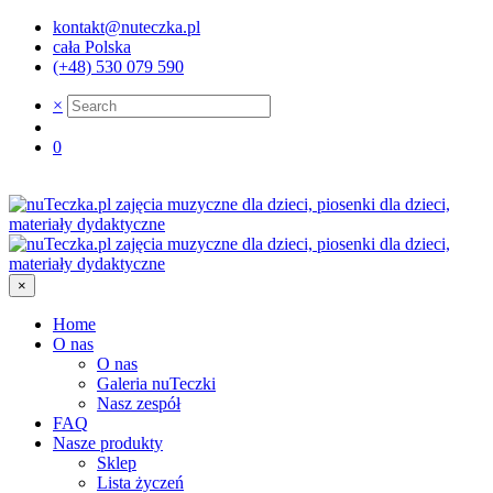
kontakt@nuteczka.pl
cała Polska
(+48) 530 079 590
×
0
×
Home
O nas
O nas
Galeria nuTeczki
Nasz zespół
FAQ
Nasze produkty
Sklep
Lista życzeń